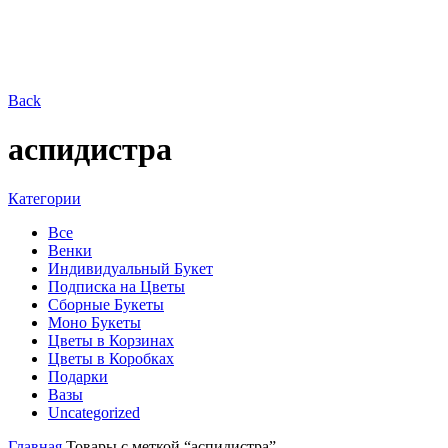
Back
аспидистра
Категории
Все
Венки
Индивидуальный Букет
Подписка на Цветы
Сборные Букеты
Моно Букеты
Цветы в Корзинах
Цветы в Коробках
Подарки
Вазы
Uncategorized
Главная
Товары с меткой “аспидистра”